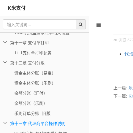
10.1.机顶盒酒水点单系统版本配置要求
K米支付
10.2.精通线下支付配置流程
10.3.机顶盒酒水点单使用说明
10.4.机顶盒酒水点单相关设置
浏览
57
第十一章 支付单打印
11.1支付单打印配置
代
第十二章 支付分账
资金主体分账（易宝）
资金主体分账（乐刷）
上一篇:
乐
余额分账（汇付）
下一篇:
K
余额分账（乐刷）
乐刷订单分账--旧版
第十三章 代理商平台操作说明