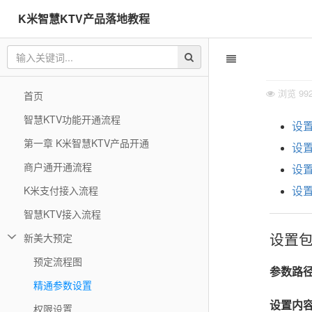
K米智慧KTV产品落地教程
浏览
99
首页
智慧KTV功能开通流程
设
第一章 K米智慧KTV产品开通
设
商户通开通流程
设
K米支付接入流程
设
智慧KTV接入流程
设置
新美大预定
预定流程图
参数路
精通参数设置
设置内
权限设置